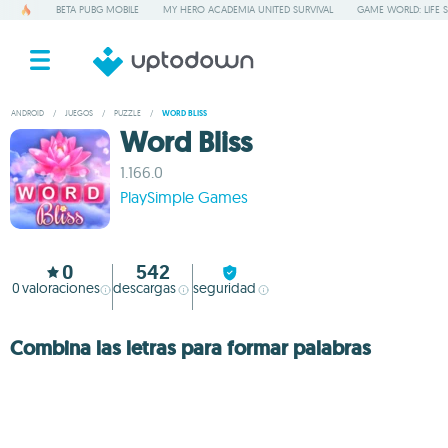
BETA PUBG MOBILE
MY HERO ACADEMIA UNITED SURVIVAL
GAME WORLD: LIFE 
ANDROID
/
JUEGOS
/
PUZZLE
/
WORD BLISS
Word Bliss
1.166.0
PlaySimple Games
0
542
0
valoraciones
descargas
seguridad
Combina las letras para formar palabras