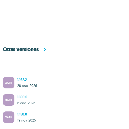
Otras versiones
1.162.2
XAPK
28 ene. 2026
1.160.0
XAPK
6 ene. 2026
1.150.0
XAPK
19 nov. 2025