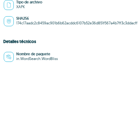
Tipo de archivo
XAPK
SHA256
174c17aadc2c8459ac901b6b62acddc6107b52e36d851f567a4b7ff3c3ddacff
Detalles técnicos
Nombre de paquete
in.WordSearch.WordBliss