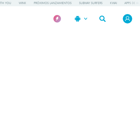
ITH YOU
WINK
PRÓXIMOS LANZAMIENTOS
SUBWAY SURFERS
KWAI
APPS DE IA