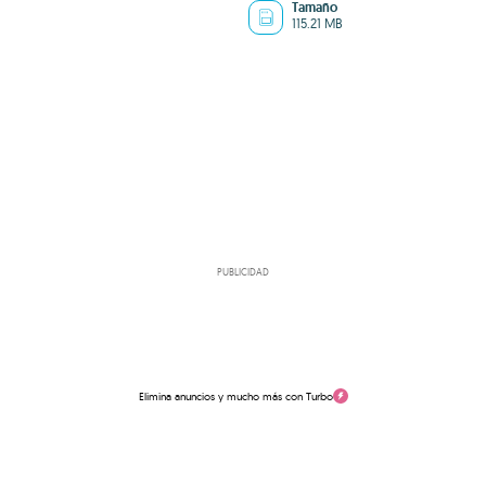
Tamaño
115.21 MB
PUBLICIDAD
Elimina anuncios y mucho más con Turbo