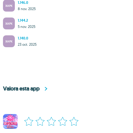
1.146.0
XAPK
8 nov. 2025
1.144.2
XAPK
5 nov. 2025
1.140.0
XAPK
23 oct. 2025
Valora esta app