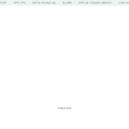
STORY
APPS VPN
BATTLE ROYALE GD
BLURRR
APPS DE CÓDIGO ABIERTO
CHILL W
PUBLICIDAD